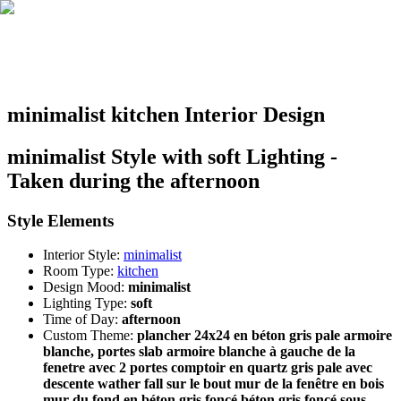
minimalist kitchen Interior Design
minimalist Style with soft Lighting -
Taken during the afternoon
Style Elements
Interior Style:
minimalist
Room Type:
kitchen
Design Mood:
minimalist
Lighting Type:
soft
Time of Day:
afternoon
Custom Theme:
plancher 24x24 en béton gris pale armoire
blanche, portes slab armoire blanche à gauche de la
fenetre avec 2 portes comptoir en quartz gris pale avec
descente wather fall sur le bout mur de la fenêtre en bois
mur du fond en béton gris foncé béton gris foncé sous